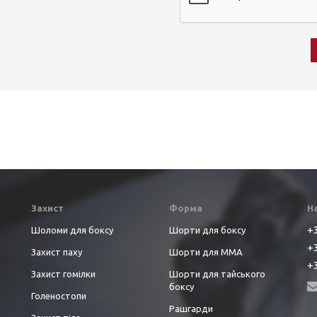
Захист
Форма
Н
+3
Шоломи для боксу
Шорти для боксу
+3
Захист паху
Шорти для ММА
+3
Захист гомілки
Шорти для тайського
боксу
Голеностопи
Рашгарди