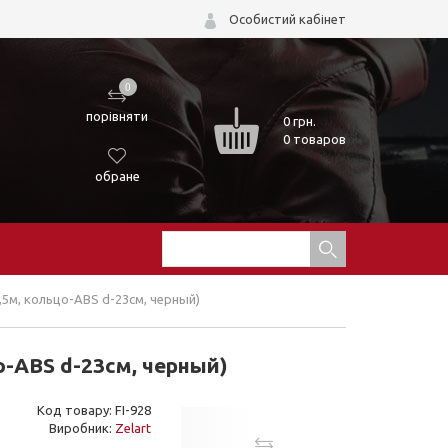
Особистий кабінет
0
порівняти
0
грн.
0 товаров
обране
,5м, кольцо-ABS d-23см, черный)
о-ABS d-23см, черный)
Код товару: FI-928
Виробник:
Zelart