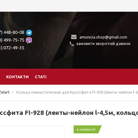
7) 448-80-08
amunicia.shop@gmail.com
0) 499-75-75
замовити зворотній дзвінок
3) 072-49-35
КОНТАКТИ
СТАТІ
Zelart
Кольца гимнастические для Кроссфита FI-928 (ленты-нейлон l-4
сфита FI-928 (ленты-нейлон l-4,5м, кольц
в наявності