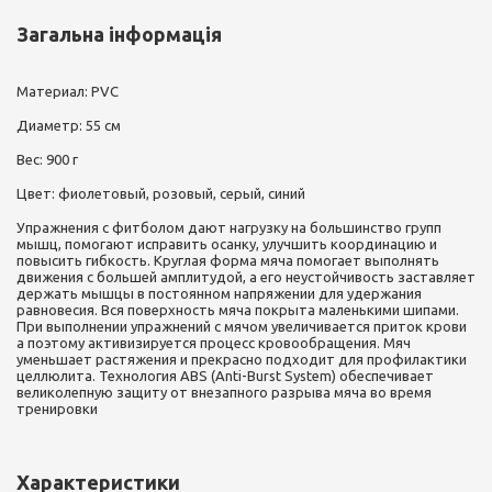
Загальна інформація
Материал: PVC
Диаметр: 55 см
Вес: 900 г
Цвет: фиолетовый, розовый, серый, синий
Упражнения с фитболом дают нагрузку на большинство групп
мышц, помогают исправить осанку, улучшить координацию и
повысить гибкость. Круглая форма мяча помогает выполнять
движения с большей амплитудой, а его неустойчивость заставляет
держать мышцы в постоянном напряжении для удержания
равновесия. Вся поверхность мяча покрыта маленькими шипами.
При выполнении упражнений с мячом увеличивается приток крови
а поэтому активизируется процесс кровообращения. Мяч
уменьшает растяжения и прекрасно подходит для профилактики
целлюлита. Технология ABS (Anti-Burst System) обеспечивает
великолепную защиту от внезапного разрыва мяча во время
тренировки
Характеристики