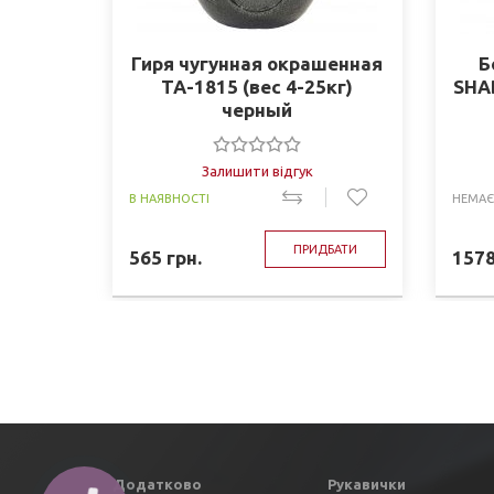
Гиря чугунная окрашенная
Б
TA-1815 (вес 4-25кг)
SHA
черный
Залишити відгук
В НАЯВНОСТІ
НЕМАЄ
ПРИДБАТИ
565
грн.
157
Додатково
Рукавички