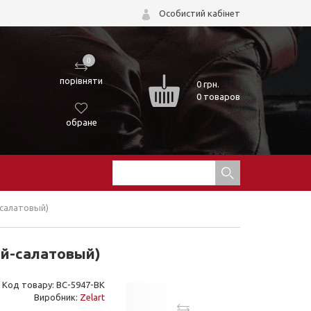
Особистий кабінет
0
порівняти
0
грн.
0 товаров
обране
-салатовый)
ый-салатовый)
Код товару: BC-5947-BK
Виробник:
Zelart