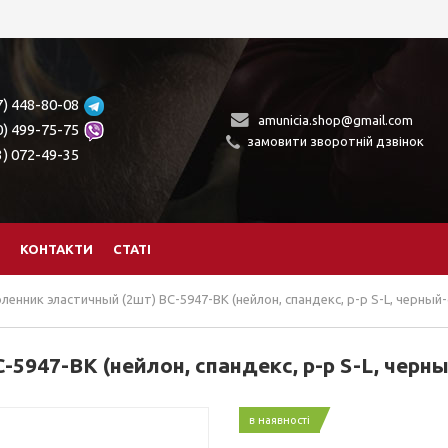
7) 448-80-08
amunicia.shop@gmail.com
0) 499-75-75
замовити зворотній дзвінок
3) 072-49-35
КОНТАКТИ
СТАТІ
ленник эластичный (2шт) BC-5947-BK (нейлон, спандекс, р-р S-L, черный
-5947-BK (нейлон, спандекс, р-р S-L, черн
в наявності