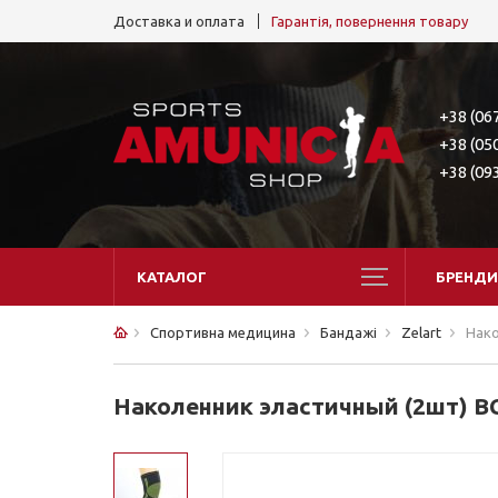
Доставка и оплата
Гарантія, повернення товару
+38 (06
+38 (05
+38 (09
КАТАЛОГ
БРЕНДИ
Спортивна медицина
Бандажі
Zelart
Нако
Наколенник эластичный (2шт) BC