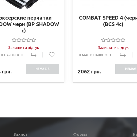
оксерские перчатки
COMBAT SPEED 4 (чер
DOW черн (BP SHADOW
(BCS 4c)
c)
Залишити відгук
Залишити відгук
 В НАЯВНОСТІ
НЕМАЄ В НАЯВНОСТІ
НЕМАЄ В
НЕМАЄ 
8
грн.
2062
грн.
НАЯВНОСТІ
НАЯВНО
Захист
Форма
Н