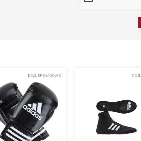
КОД: BP SHADOW C
КОД: