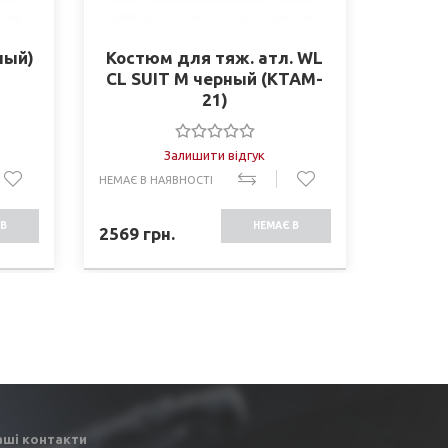
ный)
Костюм для тяж. атл. WL
ШОРТЫ
CL SUIT M черный (KTAM-
21)
Залишити відгук
НЕМАЄ В НАЯВНОСТІ
НЕМАЄ В 
В
НЕМАЄ В
2569
грн.
577
грн
СТІ
НАЯВНОСТІ
аші контакти