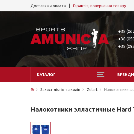
Доставка и оплата
Гарантія, повернення товару
+38 (06
+38 (05
+38 (09
КАТАЛОГ
БРЕНДИ
Захист ліктів та колін
Zelart
Налокотники эл
Налокотники элластичные Hard 