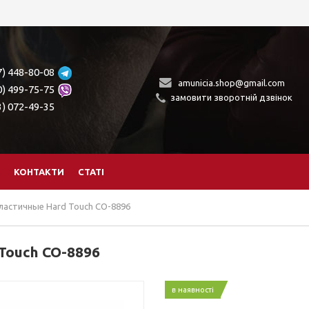
7) 448-80-08
amunicia.shop@gmail.com
0) 499-75-75
замовити зворотній дзвінок
3) 072-49-35
КОНТАКТИ
СТАТІ
ластичные Hard Touch CO-8896
Touch CO-8896
в наявності