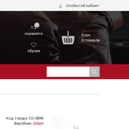
Особистий кабінет
0
порівняти
0
грн.
0 товаров
обране
Код товару: CO-8896
Виробник:
Zelart