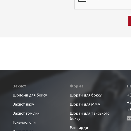
Захист
Форма
Н
+3
Шоломи для боксу
Шорти для боксу
+3
Захист паху
Шорти для ММА
+3
Захист гомілки
Шорти для тайського
боксу
Голеностопи
Рашгарди