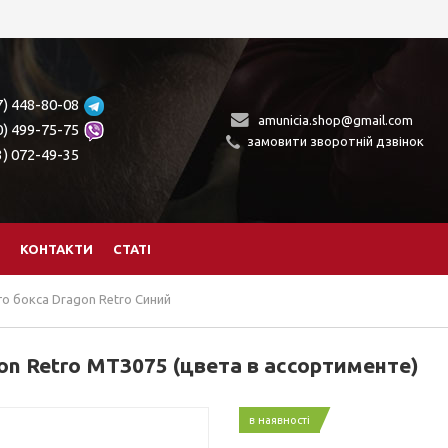
7) 448-80-08
amunicia.shop@gmail.com
0) 499-75-75
замовити зворотній дзвінок
3) 072-49-35
КОНТАКТИ
СТАТІ
о бокса Dragon Retro Синий
n Retro MT3075 (цвета в ассортименте)
в наявності