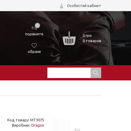
Особистий кабінет
0
порівняти
0
грн.
0 товаров
обране
Код товару: MT3075
Виробник:
Dragon