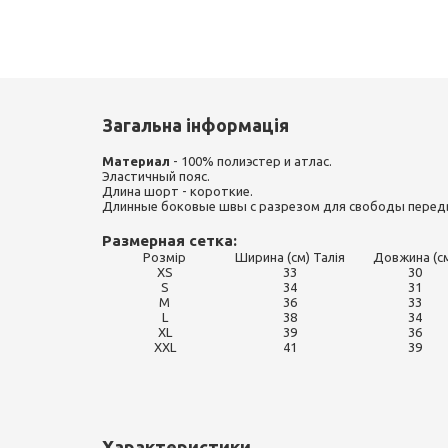
Загальна інформація
Материал
- 100% полиэстер и атлас.
Эластичный пояс.
Длина шорт - короткие.
Длинные боковые швы с разрезом для свободы перед
Размерная сетка:
Розмір
Ширина (см) Талія
Довжина (с
XS
33
30
S
34
31
M
36
33
L
38
34
XL
39
36
XXL
41
39
Характеристики