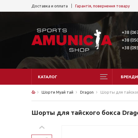
Доставка и оплата
Гарантія, повернення товару
+38 (06
+38 (05
+38 (09
КАТАЛОГ
БРЕНДИ
Шорти Муай тай
Dragon
Шорты для тайског
Шорты для тайского бокса Drago