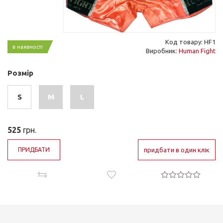
Код товару: HF1
в наявності
Виробник:
Human Fight
Розмір
S
M
L
525
грн.
ПРИДБАТИ
придбати в один клік