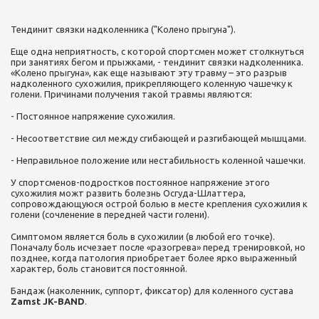
Тендинит связки надколенника ("Колено прыгуна").
Еще одна неприятность, с которой спортсмен может столкнуться
при занятиях бегом и прыжками, - тендинит связки надколенника.
«Колено прыгуна», как еще называют эту травму – это разрыв
надколенного сухожилия, прикрепляющего коленную чашечку к
голени. Причинами получения такой травмы являются:
- Постоянное напряжение сухожилия.
- Несоответствие сил между сгибающей и разгибающей мышцами.
- Неправильное положение или нестабильность коленной чашечки.
У спортсменов-подростков постоянное напряжение этого
сухожилия можт развить болезнь Осгуда-Шлаттера,
сопровождающуюся острой болью в месте крепления сухожилия к
голени (сочленение в передней части голени).
Симптомом является боль в сухожилии (в любой его точке).
Поначалу боль исчезает после «разогрева» перед тренировкой, но
позднее, когда патология приобретает более ярко выраженный
характер, боль становится постоянной.
Бандаж (наколенник, суппорт, фиксатор) для коленного сустава
Zamst JK-BAND
.