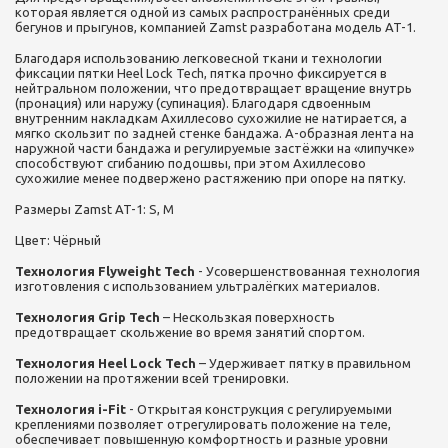
которая является одной из самых распространённых среди
бегунов и прыгунов, компанией Zamst разработана модель AT-1.
Благодаря использованию легковесной ткани и технологии
фиксации пятки Heel Lock Tech, пятка прочно фиксируется в
нейтральном положении, что предотвращает вращение внутрь
(пронация) или наружу (супинация). Благодаря сдвоенным
внутренним накладкам Ахиллесово сухожилие не натирается, а
мягко скользит по задней стенке бандажа. А-образная лента на
наружной части бандажа и регулируемые застёжки на «липучке»
способствуют сгибанию подошвы, при этом Ахиллесово
сухожилие менее подвержено растяжению при опоре на пятку.
Размеры Zamst AT-1: S, M
Цвет: Чёрный
Технология Flyweight Tech
- Усовершенствованная технология
изготовления с использованием ультралёгких материалов.
Технология Grip Tech
– Нескользкая поверхность
предотвращает скольжение во время занятий спортом.
Технология Heel Lock Tech
– Удерживает пятку в правильном
положении на протяжении всей тренировки.
Технология i-Fit
- Открытая конструкция с регулируемыми
креплениями позволяет отрегулировать положение на теле,
обеспечивает повышенную комфортность и разные уровни