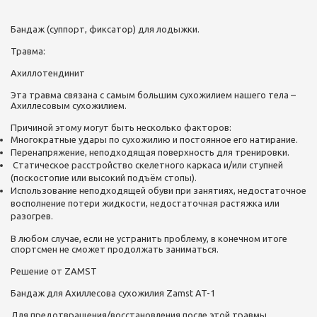
Бандаж (суппорт, фиксатор) для лодыжки.
Травма:
Ахиллотендинит
Эта травма связана с самым большим сухожилием нашего тела –
Ахиллесовым сухожилием.
Причиной этому могут быть несколько факторов:
Многократные удары по сухожилию и постоянное его натирание.
Перенапряжение, неподходящая поверхность для тренировки.
Статическое расстройство скелетного каркаса и/или ступней
(поскостопие или высокий подъём стопы).
Использование неподходящей обуви при занятиях, недостаточное
восполнение потери жидкости, недостаточная растяжка или
разогрев.
В любом случае, если не устранить проблему, в конечном итоге
спортсмен не сможет продолжать заниматься.
Решение от ZAMST
Бандаж для Ахиллесова сухожилия Zamst AT-1
Для предотвращения/восстановления после этой травмы,