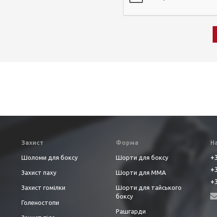
Захист
Форма
Н
+3
Шоломи для боксу
Шорти для боксу
+3
Захист паху
Шорти для ММА
+3
Захист гомілки
Шорти для тайського
боксу
Голеностопи
Рашгарди