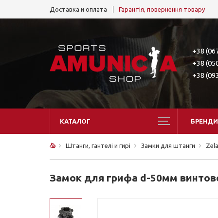
Доставка и оплата
Гарантія, повернення товару
+38 (06
+38 (05
+38 (09
КАТАЛОГ
БРЕНДИ
Штанги, гантелі и гирі
Замки для штанги
Zela
Замок для грифа d-50мм винтовой