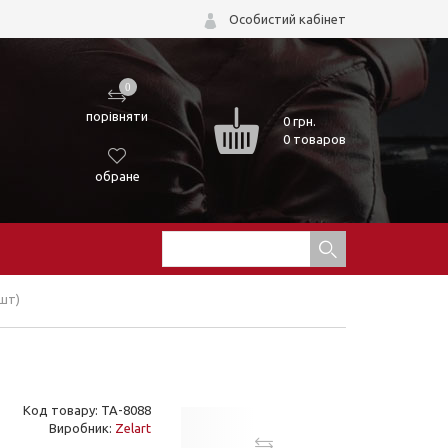
Особистий кабінет
0
порівняти
0
грн.
0 товаров
обране
 шт)
Код товару: TA-8088
Виробник:
Zelart