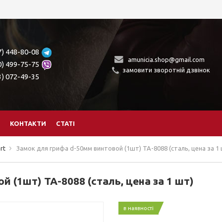
7) 448-80-08
amunicia.shop@gmail.com
0) 499-75-75
замовити зворотній дзвінок
3) 072-49-35
КОНТАКТИ
СТАТІ
rt
Замок для грифа d-50мм винтовой (1шт) TA-8088 (сталь, цена за 1
 (1шт) TA-8088 (сталь, цена за 1 шт)
в наявності