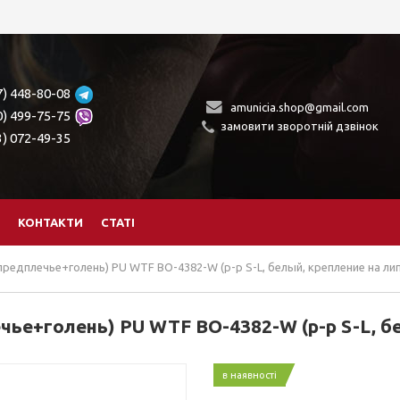
7) 448-80-08
amunicia.shop@gmail.com
0) 499-75-75
замовити зворотній дзвінок
3) 072-49-35
КОНТАКТИ
СТАТІ
редплечье+голень) PU WTF BO-4382-W (р-р S-L, белый, крепление на ли
ье+голень) PU WTF BO-4382-W (р-р S-L, бе
в наявності