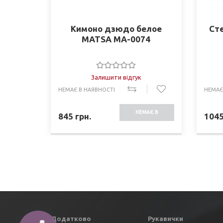
Кимоно дзюдо белое
Сте
MATSA MA-0074
Залишити відгук
НЕМАЄ В НАЯВНОСТІ
НЕМАЄ
НЕМАЄ В
845
грн.
104
НАЯВНОСТІ
Додатково
Рукавички