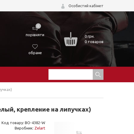
Особистий кабінет
0
порівняти
0
грн.
0 товаров
обране
пучках)
лый, крепление на липучках)
Код товару: BO-4382-W
Виробник:
Zelart