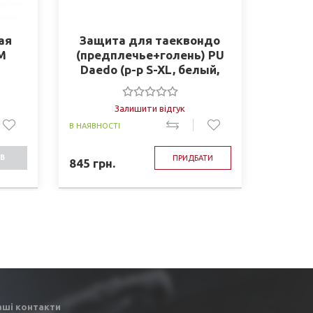
ая
Защита для таеквондо
Ким
M
(предплечье+голень) PU
Daedo (р-р S-XL, белый,
крепл. на липучках) (BO-
4857-W)
Залишити відгук
В НАЯВНОСТІ
В НАЯВНО
В
ПРИДБАТИ
845
грн.
869
грн
СТІ
аші контакти