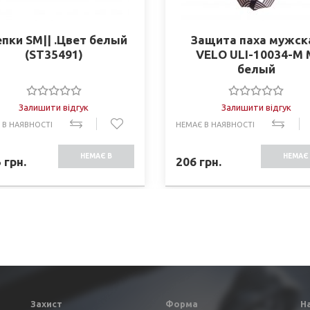
пки SM|| .Цвет белый
Защита паха мужск
(ST35491)
VELO ULI-10034-M 
белый
Залишити відгук
Залишити відгук
 В НАЯВНОСТІ
НЕМАЄ В НАЯВНОСТІ
НЕМАЄ В
НЕМАЄ 
5
грн.
206
грн.
НАЯВНОСТІ
НАЯВНО
Захист
Форма
Н