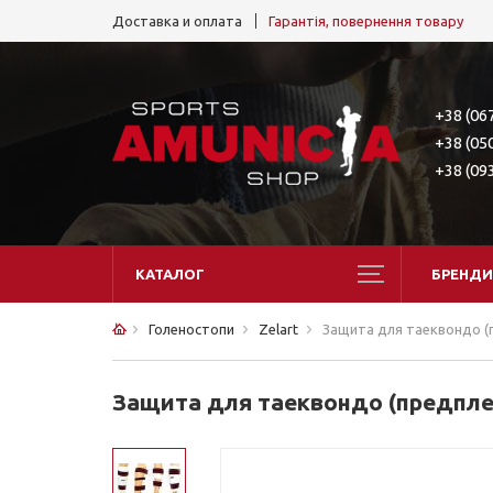
Доставка и оплата
Гарантія, повернення товару
+38 (06
+38 (05
+38 (09
КАТАЛОГ
БРЕНДИ
Голеностопи
Zelart
Защита для таеквондо (п
Защита для таеквондо (предплеч