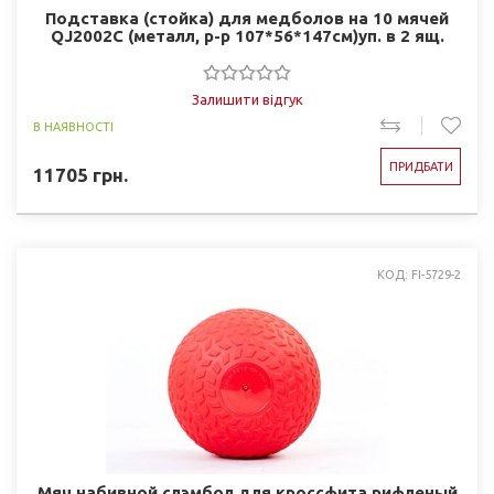
Подставка (стойка) для медболов на 10 мячей
QJ2002C (металл, р-р 107*56*147см)уп. в 2 ящ.
Залишити відгук
В НАЯВНОСТІ
ПРИДБАТИ
11705
грн.
КОД: FI-5729-2
Мяч набивной слэмбол для кроссфита рифленый