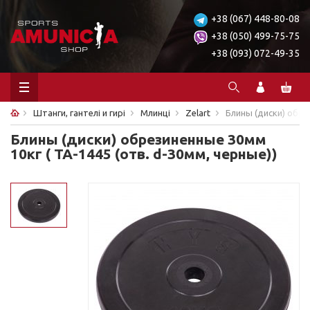
+38 (067) 448-80-08
+38 (050) 499-75-75
+38 (093) 072-49-35
Штанги, гантелі и гирі
Млинці
Zelart
Блины (диски) обре
Блины (диски) обрезиненные 30мм
10кг ( ТА-1445 (отв. d-30мм, черные))