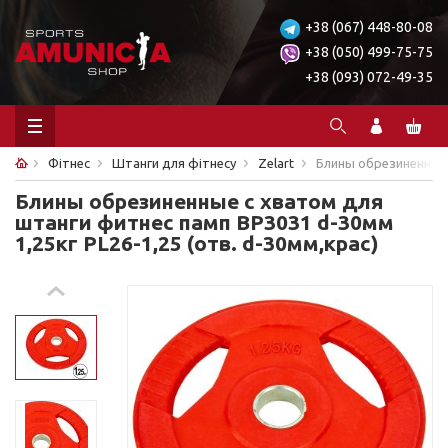
+38 (067) 448-80-08
+38 (050) 499-75-75
+38 (093) 072-49-35
Фітнес
Штанги для фітнесу
Zelart
Блины обрезиненные с
Блины обрезиненные с хватом для
штанги фитнес памп BP3031 d-30мм
1,25кг PL26-1,25 (отв. d-30мм,крас)