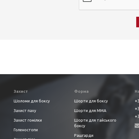
Захист
Форма
Н
+3
Шоломи для боксу
Шорти для боксу
+3
Захист паху
Шорти для ММА
+3
Захист гомілки
Шорти для тайського
боксу
Голеностопи
Рашгарди