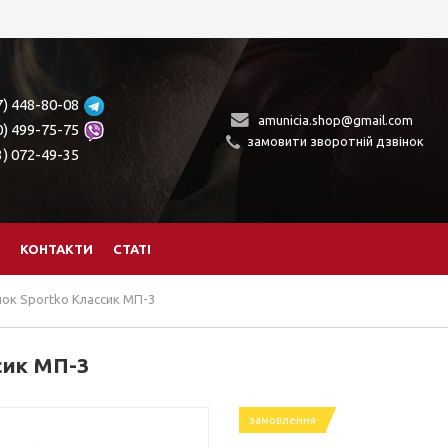
7) 448-80-08
amunicia.shop@gmail.com
0) 499-75-75
замовити зворотній дзвінок
3) 072-49-35
КОНТАКТИ
СТАТІ
ок Sportko Классик МП-3
сик МП-3
замовлення