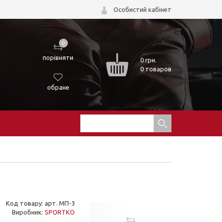
Особистий кабінет
0
порівняти
0
грн.
0 товаров
обране
Код товару: арт. МП-3
Виробник:
SPORTKO