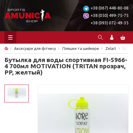
+38 (067) 448-80-08
+38 (050) 499-75-75
+38 (093) 072-49-35
Аксесуари для фітнесу
Пляшки та шейкери
Zelart
Бутыл
Бутылка для воды спортивная FI-5966-
4 700мл MOTIVATION (TRITAN прозрач,
PP, желтый)