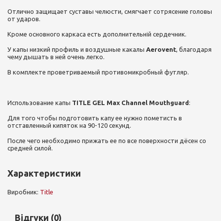
Отлично защищает суставы челюсти, смягчает сотрясение головы
от ударов.
Кроме основного каркаса есть дополнительній сердечник.
У капы низкий профиль и воздушные какалы
Aerovent
, благодаря
чему дышать в ней очень легко.
В комплекте проветриваемый противомикробный футляр.
Использование капы
TITLE GEL Max Channel Mouthguard
:
Для того чтобы подготовить капу ее нужно пометисть в
отставленный кипяток на 90-120 секунд.
После чего необходимо прижать ее по все поверхности дёсен со
средней силой.
Характеристики
Виробник:
Title
Відгуки (0)