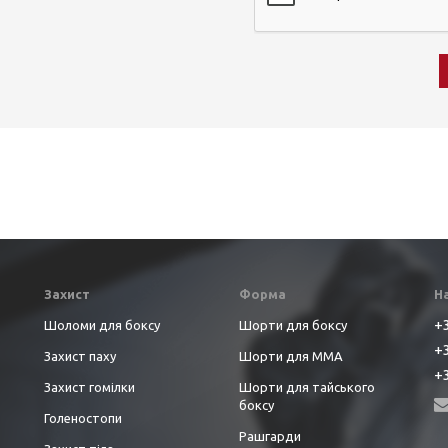
Захист
Форма
Н
+3
Шоломи для боксу
Шорти для боксу
+3
Захист паху
Шорти для ММА
+3
Захист гомілки
Шорти для тайського
боксу
Голеностопи
Рашгарди