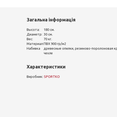
Загальна інформація
Высота:
180 см.
Диаметр:
30 см.
Вес:
70 кг.
Материал:
ПВХ 900 гр/м2
Набивка
древесные опилки, резиново-поролоновая кр
чехле
Характеристики
Виробник:
SPORTKO