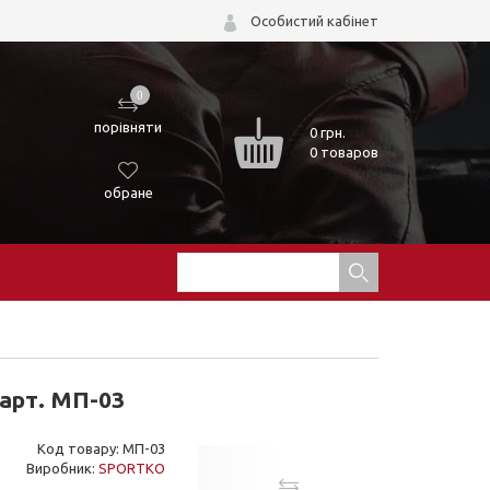
Особистий кабінет
0
порівняти
0
грн.
0 товаров
обране
 арт. МП-03
Код товару: МП-03
Виробник:
SPORTKO