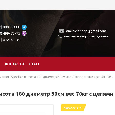
7) 448-80-08
amunicia.shop@gmail.com
0) 499-75-75
замовити зворотній дзвінок
3) 072-49-35
КОНТАКТИ
СТАТІ
мешок Sportko высота 180 диаметр 30см вес 70кг с цепями арт. МП-03
сота 180 диаметр 30см вес 70кг с цепями
замовлення