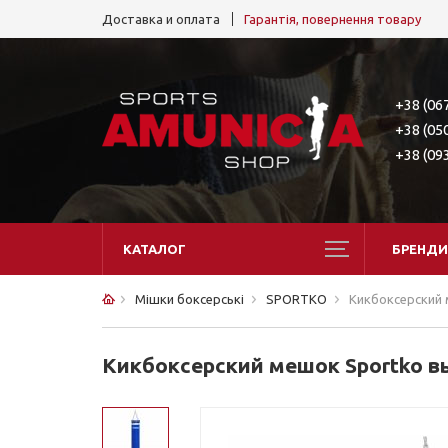
Доставка и оплата
Гарантія, повернення товару
+38 (06
+38 (05
+38 (09
КАТАЛОГ
БРЕНДИ
Мішки боксерські
SPORTKO
Кикбоксерский 
Кикбоксерский мешок Sportko вы