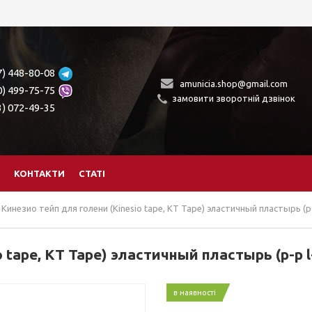
7) 448-80-08
amunicia.shop@gmail.com
0) 499-75-75
замовити зворотній дзвінок
3) 072-49-35
КОНТАКТИ
СТАТІ
Кинезио тейп для голени (Kinesio tape, KT Tape) эластичный пластырь (р-р
 tape, KT Tape) эластичный пластырь (р-р l
в наявності