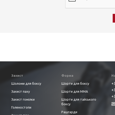
Захист
Форма
Н
+3
Шоломи для боксу
Шорти для боксу
+3
Захист паху
Шорти для ММА
+3
Захист гомілки
Шорти для тайського
боксу
Голеностопи
Рашгарди