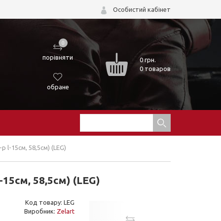
Особистий кабінет
0
порівняти
0
грн.
0 товаров
обране
 l-15см, 58,5см) (LEG)
-15см, 58,5см) (LEG)
Код товару: LEG
Виробник:
Zelart