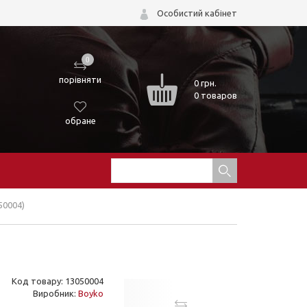
Особистий кабінет
0
порівняти
0
грн.
0 товаров
обране
50004)
Код товару: 13050004
Виробник:
Boyko