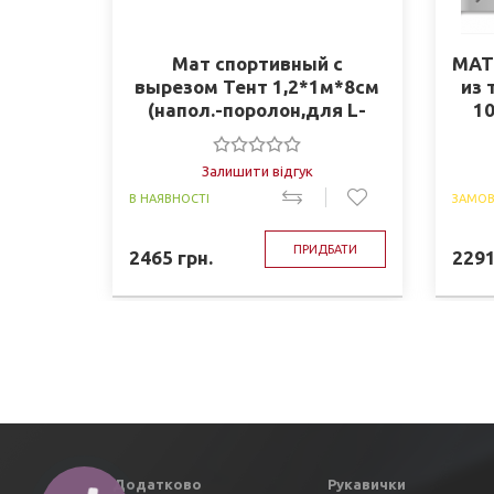
Мат спортивный с
МАТ
вырезом Тент 1,2*1м*8см
из
(напол.-поролон,для L-
10
4001,4004,4006,4007,4008,4028)
(C-4298)
Залишити відгук
В НАЯВНОСТІ
ЗАМОВ
ПРИДБАТИ
2465
грн.
229
Додатково
Рукавички