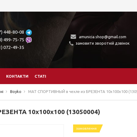
7) 448-80-08
amunicia.shop@gmail.com
0) 499-75-75
замовити зворотній дзвінок
3) 072-49-35
КОНТАКТИ
СТАТІ
ні
Boyko
МАТ СПОРТИВНЫЙ в чехле из БРЕЗЕНТА 10х100х100 (130
ЕЗЕНТА 10х100х100 (13050004)
замовлення