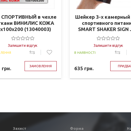
 СПОРТИВНЫЙ в чехле
Шейкер 3-х камерный
 ткани ВИНИЛИС КОЖА
спортивного питан
х100х200 (13040003)
SMART SHAKER SIGN 
CUTLER 6020027 (600
чер-фио)
Залишити відгук
Залишити відгук
ЛЕННЯ
В НАЯВНОСТІ
ЗАМОВЛЕННЯ
ПРИДБА
1
грн.
635
грн.
Захист
Форма
Н