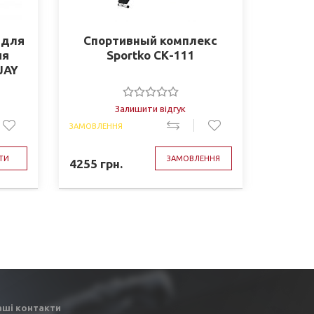
 для
Спортивный комплекс
МАТ С
ия
Sportko СК-111
из тк
JAY
мл,
Залишити відгук
ЗАМОВЛЕННЯ
ЗАМОВЛЕ
ТИ
ЗАМОВЛЕННЯ
4255
грн.
3683
г
аші контакти