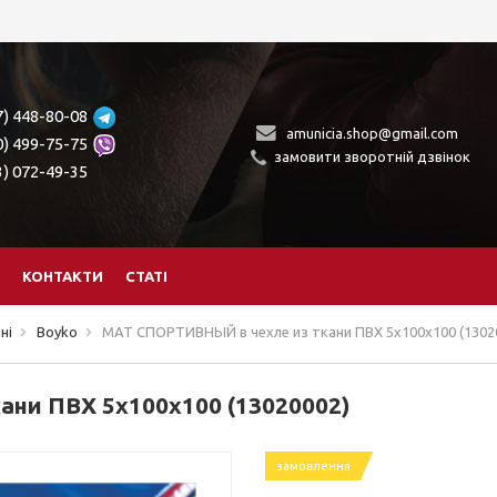
7) 448-80-08
amunicia.shop@gmail.com
0) 499-75-75
замовити зворотній дзвінок
3) 072-49-35
КОНТАКТИ
СТАТІ
ні
Boyko
МАТ СПОРТИВНЫЙ в чехле из ткани ПВХ 5х100х100 (1302
ни ПВХ 5х100х100 (13020002)
замовлення