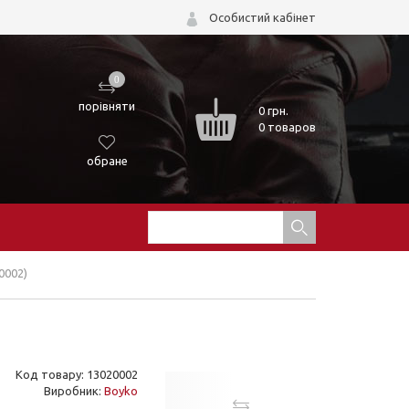
Особистий кабінет
0
порівняти
0
грн.
0 товаров
обране
0002)
Код товару: 13020002
Виробник:
Boyko