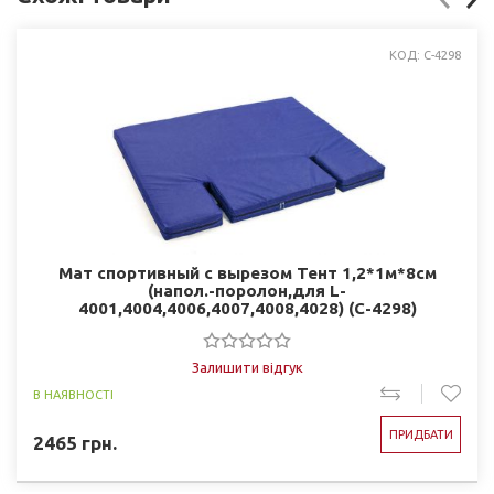
КОД: C-4298
Мат спортивный с вырезом Тент 1,2*1м*8см
(напол.-поролон,для L-
4001,4004,4006,4007,4008,4028) (C-4298)
Залишити відгук
В НАЯВНОСТІ
ПРИДБАТИ
2465
грн.