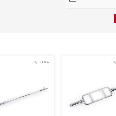
КОД: TA-8069
КОД