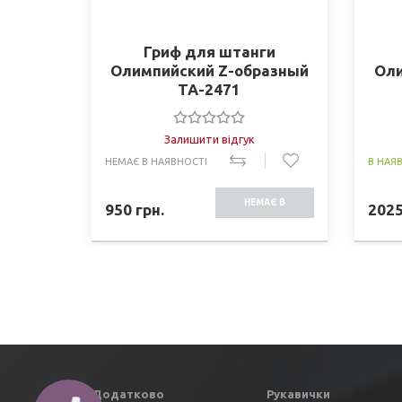
Гриф для штанги
Олимпийский Z-образный
Оли
TA-2471
Залишити відгук
НЕМАЄ В НАЯВНОСТІ
В НАЯ
НЕМАЄ В
950
грн.
202
НАЯВНОСТІ
Додатково
Рукавички