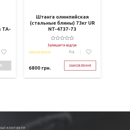
Штанга олимпийская
Ме
(стальные блины) 73кг UR
Олим
 TA-
NT-4737-73
ко
вес
диа
Залишити відгук
ЗАМОВЛЕННЯ
ЗАМОВЛЕ
В
ЗАМОВЛЕННЯ
6800
грн.
1470
г
СТІ
аші контакти