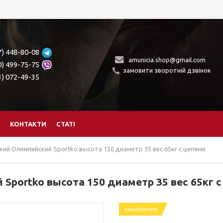
7) 448-80-08
amunicia.shop@gmail.com
0) 499-75-75
замовити зворотній дзвінок
3) 072-49-35
КОНТАКТИ
СТАТІ
ий Олимпийский Sportko высота 150 диаметр 35 вес 65кг с цепями
portko высота 150 диаметр 35 вес 65кг 
замовлення