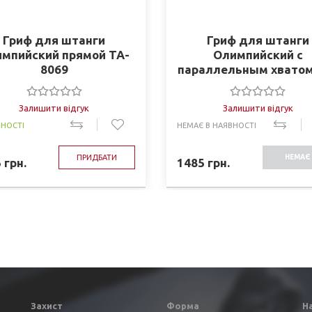
Гриф для штанги
Гриф для штанги
мпийский прямой TA-
Олимпийский с
8069
параллельным хватом
34 (l-0,86м, d-50мм, 
10кг)
Залишити відгук
Залишити відгук
ВНОСТІ
НЕМАЄ В НАЯВНОСТІ
ПРИДБАТИ
НЕМАЄ 
5
грн.
1485
грн.
НАЯВНО
Захист
Форма
Н