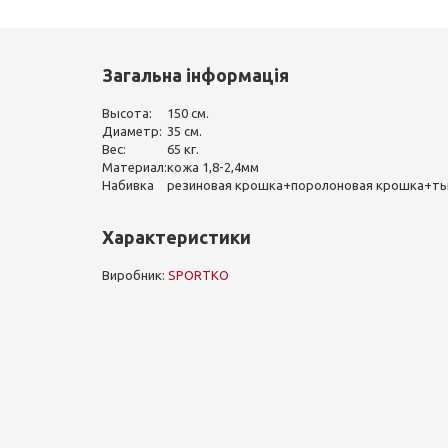
Загальна інформація
Высота:
150 см.
Диаметр:
35 см.
Вес:
65 кг.
Материал:
кожа 1,8-2,4мм
Набивка
резиновая крошка+поролоновая крошка+т
Характеристики
Виробник:
SPORTKO