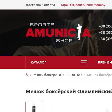
Доставка и оплата
Гарантія, повернення товару
+38 (06
+38 (05
+38 (09
КАТАЛОГ
БРЕНДИ
Мішки боксерські
SPORTKO
Мешок боксёрск
Мешок боксёрский Олимпийский S