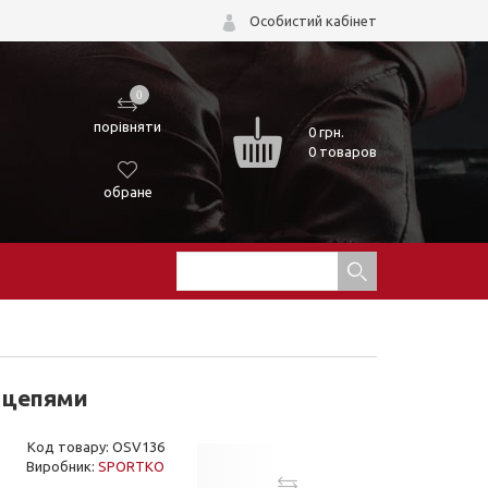
Особистий кабінет
0
порівняти
0
грн.
0 товаров
обране
с цепями
Код товару: OSV136
Виробник:
SPORTKO