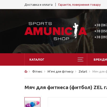
Доставка и оплата
Гарантія, повернення товару
+38 (06
+38 (05
+38 (09
КАТАЛОГ
БРЕНДИ
Фітнес
М'ячі для фітнесу
Zelart
Мяч для ф
Мяч для фитнеса (фитбол) ZEL гл