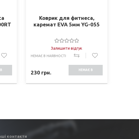
са
Коврик для фитнеса,
Мяч д
00RT
каремат EVA 5мм YG-055
эспа
Залишити відгук
НЕМАЄ В НАЯВНОСТІ
В НАЯВНО
В
НЕМАЄ В
230
грн.
725
грн
СТІ
НАЯВНОСТІ
аші контакти