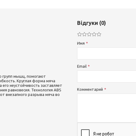
Відгуки (0)
Имя
Email
о групп мышц, помогают
ибкость. Круглая форма мяча
а его неустойчивость заставляет
Комментарий
ия равновесия. Технология ABS
 от внезапного разрыва мяча во