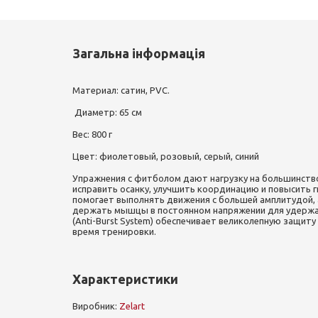
Загальна інформація
Материал: сатин, PVC.
Диаметр: 65 см
Вес: 800 г
Цвет: фиолетовый, розовый, серый, синий
Упражнения с фитболом дают нагрузку на большинств
исправить осанку, улучшить координацию и повысить г
помогает выполнять движения с большей амплитудой, 
держать мышцы в постоянном напряжении для удержан
(Anti-Burst System) обеспечивает великолепную защиту
время тренировки.
Характеристики
Виробник:
Zelart