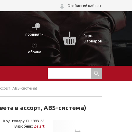
Особистий кабінет
0
порівняти
0
грн.
0 товаров
обране
ассорт, ABS-система)
вета в ассорт, ABS-система)
Код товару: FI-1983-65
Виробник:
Zelart