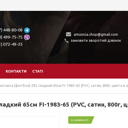
7) 448-80-08
amunicia.shop@gmail.com
0) 499-75-75
замовити зворотній дзвінок
3) 072-49-35
КОНТАКТИ
СТАТІ
итнеса (фитбол) ZEL гладкий 65см FI-1983-65 (PVC, сатин, 800г, цвета в 
адкий 65см FI-1983-65 (PVC, сатин, 800г, ц
в наявності