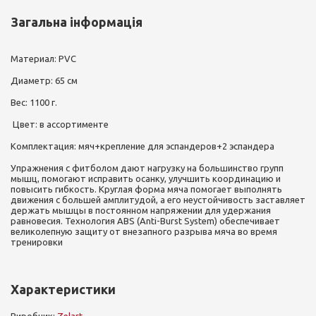
Загальна інформація
Материал: PVC
Диаметр: 65 см
Вес: 1100 г.
Цвет: в ассортименте
Комплектация: мяч+крепление для эспандеров+2 эспандера
Упражнения с фитболом дают нагрузку на большинство групп
мышц, помогают исправить осанку, улучшить координацию и
повысить гибкость. Круглая форма мяча помогает выполнять
движения с большей амплитудой, а его неустойчивость заставляет
держать мышцы в постоянном напряжении для удержания
равновесия. Технология ABS (Anti-Burst System) обеспечивает
великолепную защиту от внезапного разрыва мяча во время
тренировки
Характеристики