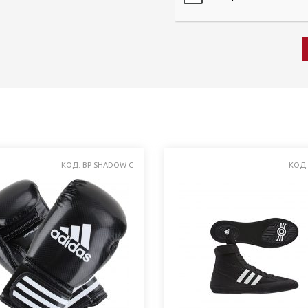
КОД: BP SHADOW C
КОД: