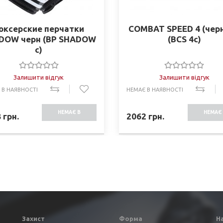
оксерские перчатки
COMBAT SPEED 4 (чер
DOW черн (BP SHADOW
(BCS 4c)
c)
Залишити відгук
Залишити відгук
 В НАЯВНОСТІ
НЕМАЄ В НАЯВНОСТІ
НЕМАЄ В
НЕМАЄ 
8
грн.
2062
грн.
НАЯВНОСТІ
НАЯВНО
Захист
Форма
Н