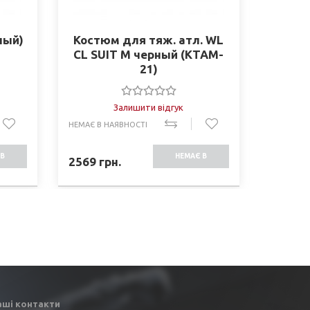
ный)
Костюм для тяж. атл. WL
ШОРТЫ
CL SUIT M черный (KTAM-
21)
Залишити відгук
НЕМАЄ В НАЯВНОСТІ
НЕМАЄ В 
В
НЕМАЄ В
2569
грн.
577
грн
СТІ
НАЯВНОСТІ
аші контакти