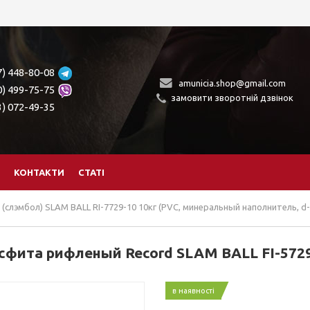
7) 448-80-08
amunicia.shop@gmail.com
0) 499-75-75
замовити зворотній дзвінок
3) 072-49-35
КОНТАКТИ
СТАТІ
(слэмбол) SLAM BALL RI-7729-10 10кг (PVC, минеральный наполнитель, d-
сфита рифленый Record SLAM BALL FI-5729
в наявності