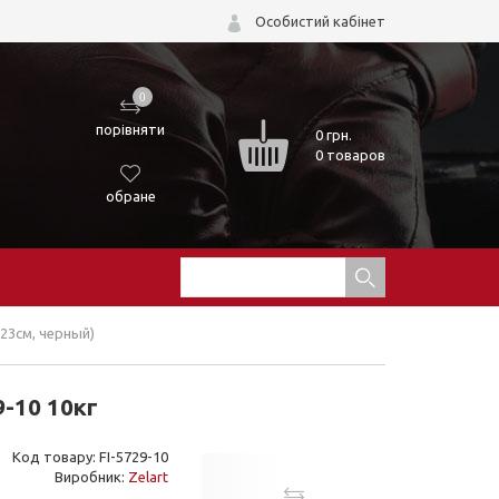
Особистий кабінет
0
порівняти
0
грн.
0 товаров
обране
23см, черный)
-10 10кг
Код товару: FI-5729-10
Виробник:
Zelart