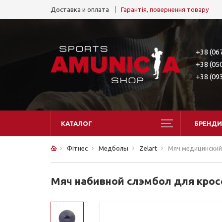
Доставка и оплата
Гарантія, повернення товару
+38 (06
+38 (05
+38 (09
КАТАЛОГ
БРЕНДИ
Фітнес
Медболы
Zelart
Мяч медицинский 
Мяч набивной слэмбол для крос