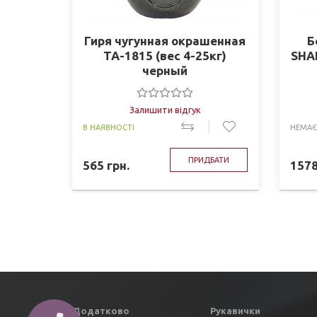
Гиря чугунная окрашенная
Б
TA-1815 (вес 4-25кг)
SHA
черный
Залишити відгук
В НАЯВНОСТІ
НЕМАЄ
ПРИДБАТИ
565
грн.
157
Додатково
Рукавички