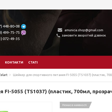
7) 448-80-08
amunicia.shop@gmail.com
0) 499-75-75
замовити зворотній дзвінок
3) 072-49-35
КОНТАКТИ
СТАТІ
elart
Шейкер для спортивного питания FI-5055 (TS1037) (пластик, 7
 FI-5055 (TS1037) (пластик, 700мл, прозр
Немає в наявності