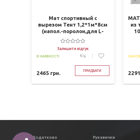
Мат спортивный с
МАТ
вырезом Тент 1,2*1м*8см
из
(напол.-поролон,для L-
10
4001,4004,4006,4007,4008,4028)
(C-4298)
Залишити відгук
В НАЯВНОСТІ
ЗАМОВ
ПРИДБАТИ
2465
грн.
229
Додатково
Рукавички