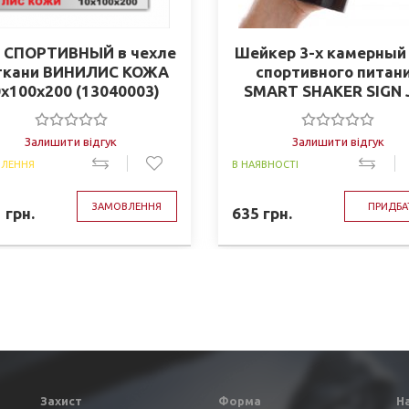
 СПОРТИВНЫЙ в чехле
Шейкер 3-х камерный
 ткани ВИНИЛИС КОЖА
спортивного питан
х100х200 (13040003)
SMART SHAKER SIGN 
CUTLER 6020027 (600
чер-фио)
Залишити відгук
Залишити відгук
ЛЕННЯ
В НАЯВНОСТІ
ЗАМОВЛЕННЯ
ПРИДБА
1
грн.
635
грн.
Захист
Форма
Н