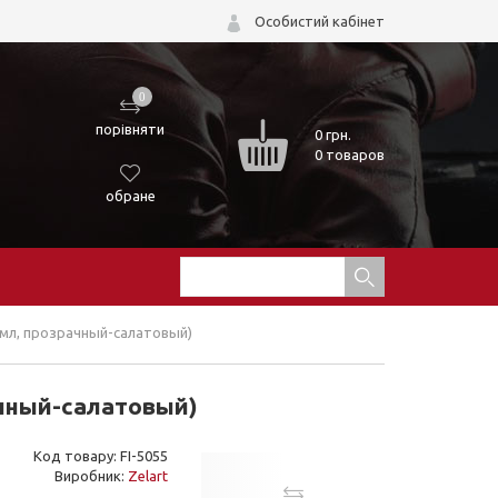
Особистий кабінет
0
порівняти
0
грн.
0 товаров
обране
00мл, прозрачный-салатовый)
ачный-салатовый)
Код товару: FI-5055
Виробник:
Zelart