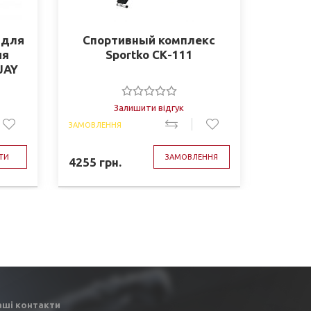
 для
Спортивный комплекс
МАТ С
ия
Sportko СК-111
из тк
JAY
мл,
Залишити відгук
ЗАМОВЛЕННЯ
ЗАМОВЛЕ
ТИ
ЗАМОВЛЕННЯ
4255
грн.
3683
г
аші контакти