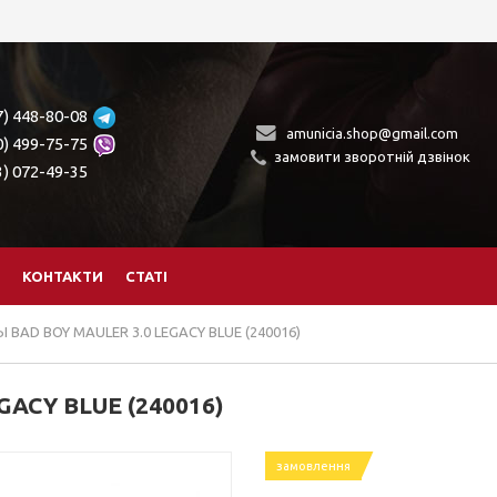
7) 448-80-08
amunicia.shop@gmail.com
0) 499-75-75
замовити зворотній дзвінок
3) 072-49-35
КОНТАКТИ
СТАТІ
BAD BOY MAULER 3.0 LEGACY BLUE (240016)
ACY BLUE (240016)
замовлення