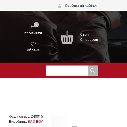
Особистий кабінет
0
порівняти
0
грн.
0 товаров
обране
Код товару: 240016
Виробник:
BAD BOY