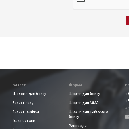
Захист
Форма
Н
+3
Шоломи для боксу
Шорти для боксу
+3
Захист паху
Шорти для ММА
+3
Захист гомілки
Шорти для тайського
боксу
Голеностопи
Рашгарди