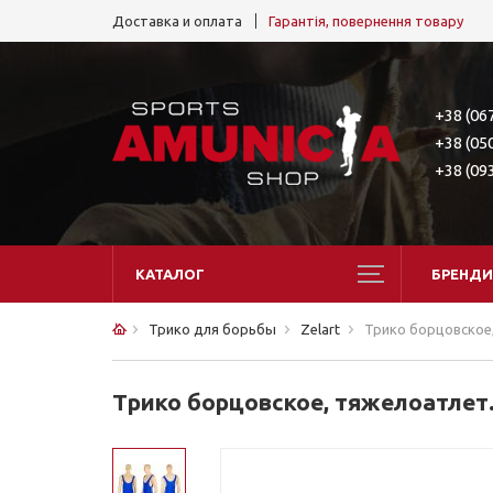
Доставка и оплата
Гарантія, повернення товару
+38 (06
+38 (05
+38 (09
КАТАЛОГ
БРЕНДИ
Трико для борьбы
Zelart
Трико борцовское, 
Трико борцовское, тяжелоатлет. 