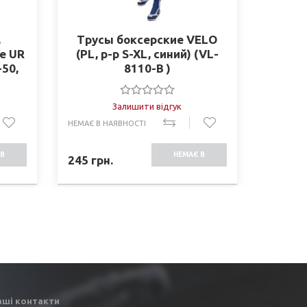
,
Трусы боксерские VELO
Защит
е UR
(PL, р-р S-XL, синий) (VL-
PL
-50,
8110-B )
(вкла
)
XS
Залишити відгук
НЕМАЄ В НАЯВНОСТІ
В НАЯВНО
В
НЕМАЄ В
245
грн.
175
грн
СТІ
НАЯВНОСТІ
аші контакти