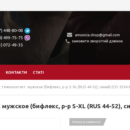
7) 448-80-08
amunicia.shop@gmail.com
0) 499-75-75
замовити зворотній дзвінок
3) 072-49-35
КОНТАКТИ
СТАТІ
тяжелоатлет. мужское (бифлекс, р-р S-XL (RUS 44-52), синий) (CO-3534-B
мужское (бифлекс, р-р S-XL (RUS 44-52), си
Немає в наявності