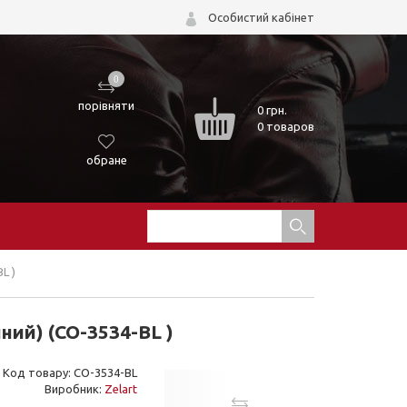
Особистий кабінет
0
порівняти
0
грн.
0 товаров
обране
L )
ний) (CO-3534-BL )
Код товару: CO-3534-BL
Виробник:
Zelart