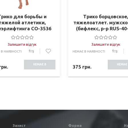
Трико для борьбы и
Трико борцовское
тяжелой атлетики,
тяжелоатлет. мужско
уэрлифтинга CO-3536
(бифлекс, р-р RUS-40
Синее
синий) ( RG-4262-B
Залишити відгук
Залишити відгук
 В НАЯВНОСТІ
НЕМАЄ В НАЯВНОСТІ
НЕМАЄ В
НЕМАЄ 
грн.
375
грн.
НАЯВНОСТІ
НАЯВНО
Захист
Форма
Н