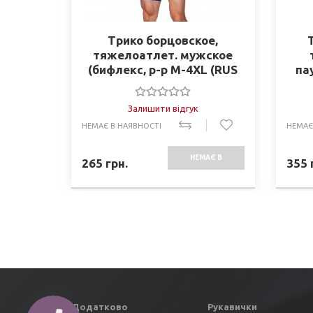
Трико борцовское,
тяжелоатлет. мужское
(бифлекс, р-р M-4XL (RUS
па
42-54), синий) (CO-0716-BL
)
Залишити відгук
НЕМАЄ В НАЯВНОСТІ
НЕМАЄ
НЕМАЄ В
265
грн.
355
НАЯВНОСТІ
Додатково
Рукавички