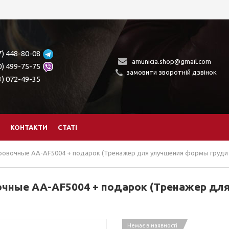
7) 448-80-08
amunicia.shop@gmail.com
0) 499-75-75
замовити зворотній дзвінок
3) 072-49-35
КОНТАКТИ
СТАТІ
ровочные AA-AF5004 + подарок (Тренажер для улучшения формы груди
чные AA-AF5004 + подарок (Тренажер дл
Немає в наявності