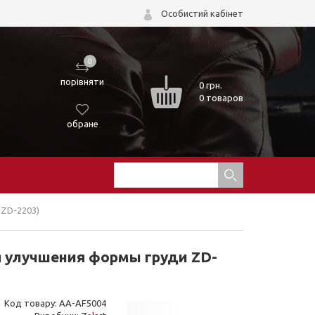
Особистий кабінет
0
порівняти
0
грн.
0 товаров
обране
 ZD-2203)
я улучшения формы груди ZD-
Код товару: AA-AF5004