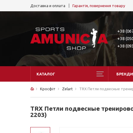
Доставка и оплата
Гарантія, повернення товару
+38 (06
+38 (05
+38 (09
КАТАЛОГ
БРЕНДИ
Кросфіт
Zelart
TRX Петли подвесные трени
TRX Петли подвесные тренирово
2203)